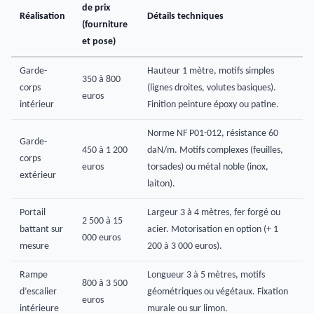
de prix
Réalisation
Détails techniques
(fourniture
et pose)
Garde-
Hauteur 1 mètre, motifs simples
350 à 800
corps
(lignes droites, volutes basiques).
euros
intérieur
Finition peinture époxy ou patine.
Norme NF P01-012, résistance 60
Garde-
450 à 1 200
daN/m. Motifs complexes (feuilles,
corps
euros
torsades) ou métal noble (inox,
extérieur
laiton).
Portail
Largeur 3 à 4 mètres, fer forgé ou
2 500 à 15
battant sur
acier. Motorisation en option (+ 1
000 euros
mesure
200 à 3 000 euros).
Rampe
Longueur 3 à 5 mètres, motifs
800 à 3 500
d’escalier
géométriques ou végétaux. Fixation
euros
intérieure
murale ou sur limon.