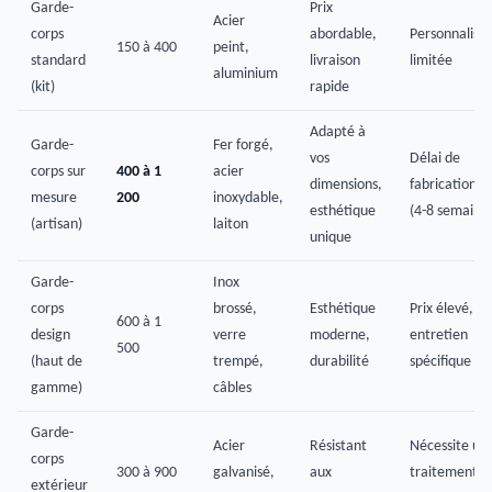
Garde-
Prix
Acier
corps
abordable,
Personnalisat
150 à 400
peint,
standard
livraison
limitée
aluminium
(kit)
rapide
Adapté à
Garde-
Fer forgé,
vos
Délai de
corps sur
400 à 1
acier
dimensions,
fabrication l
mesure
200
inoxydable,
esthétique
(4-8 semaine
(artisan)
laiton
unique
Garde-
Inox
corps
brossé,
Esthétique
Prix élevé,
600 à 1
design
verre
moderne,
entretien
500
(haut de
trempé,
durabilité
spécifique
gamme)
câbles
Garde-
Acier
Résistant
Nécessite un
corps
300 à 900
galvanisé,
aux
traitement an
extérieur