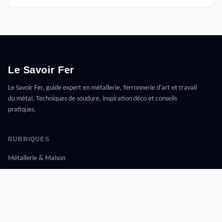
Le Savoir Fer
Le Savoir Fer, guide expert en métallerie, ferronnerie d'art et travail
du métal. Techniques de soudure, inspiration déco et conseils
pratiques.
RUBRIQUES
Métallerie & Maison
Décoration Métallique
Bricolage & Métal
Artisanat & Métier