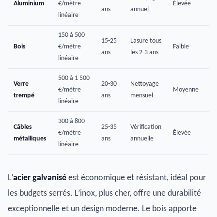
Aluminium
€/mètre
Élevée
ans
annuel
linéaire
150 à 500
15-25
Lasure tous
Bois
€/mètre
Faible
ans
les 2-3 ans
linéaire
500 à 1 500
Verre
20-30
Nettoyage
€/mètre
Moyenne
trempé
ans
mensuel
linéaire
300 à 800
Câbles
25-35
Vérification
€/mètre
Élevée
métalliques
ans
annuelle
linéaire
L’
acier galvanisé
est économique et résistant, idéal pour
les budgets serrés. L’inox, plus cher, offre une durabilité
exceptionnelle et un design moderne. Le bois apporte