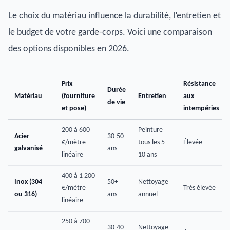
Le choix du matériau influence la durabilité, l’entretien et
le budget de votre garde-corps. Voici une comparaison
des options disponibles en 2026.
Prix
Résistance
Durée
Matériau
(fourniture
Entretien
aux
de vie
et pose)
intempéries
200 à 600
Peinture
Acier
30-50
€/mètre
tous les 5-
Élevée
galvanisé
ans
linéaire
10 ans
400 à 1 200
Inox (304
50+
Nettoyage
€/mètre
Très élevée
ou 316)
ans
annuel
linéaire
250 à 700
30-40
Nettoyage